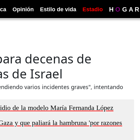
H
O
G
A
R
ica
Opinión
Estilo de vida
Estadio
spara decenas de
s de Israel
tendiendo varios incidentes graves", intentando
icidio de la modelo María Fernanda López
Gaza y que paliará la hambruna 'por razones