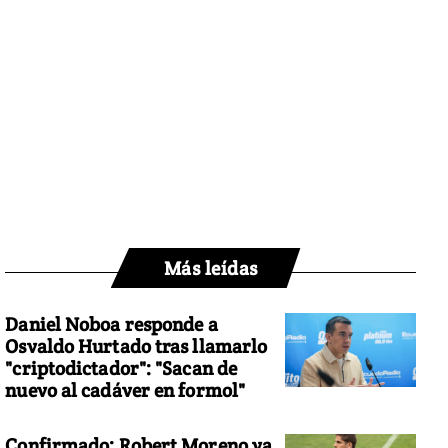
Más leídas
Daniel Noboa responde a
Osvaldo Hurtado tras llamarlo
"criptodictador": "Sacan de
nuevo al cadáver en formol"
Confirmado: Robert Moreno ya