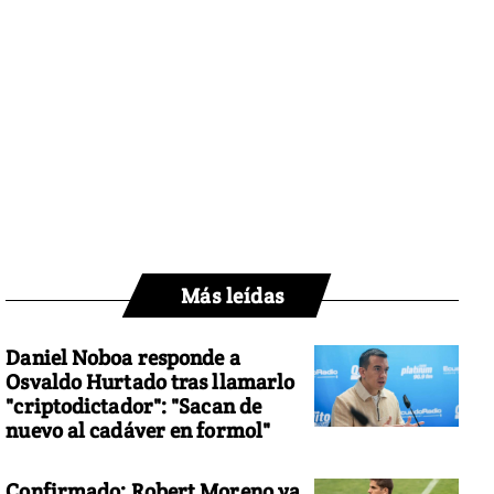
Más leídas
Daniel Noboa responde a
Osvaldo Hurtado tras llamarlo
"criptodictador": "Sacan de
nuevo al cadáver en formol"
Confirmado: Robert Moreno ya