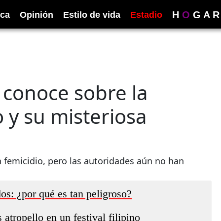
H
O
G
A
R
ica
Opinión
Estilo de vida
Estadio
e conoce sobre la
 y su misteriosa
n femicidio, pero las autoridades aún no han
os: ¿por qué es tan peligroso?
tropello en un festival filipino