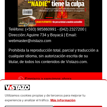
Teléfono: (+593) 985860991 - (042) 2327200 |
Dirección: Aguirre 734 y Boyacá | Email:
webmaster@vistazo.com
Prohibida la reproducción total, parcial y traducción a
cualquier idioma, sin autorización escrita de su
titular, de todos los contenidos de Vistazo.com.
Empieza a seguirnos ahora
Activar notificaciones
Utilizamos cookies propias y de terceros para mejorar tu
Código ética
experiencia y analizar el tráfico.
Más información
Sugerencias a: