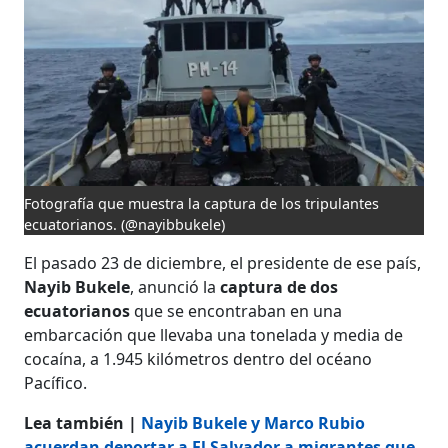
Fotografía que muestra la captura de los tripulantes
ecuatorianos.
(@nayibbukele)
El pasado 23 de diciembre, el presidente de ese país,
Nayib Bukele
, anunció la
captura de dos
ecuatorianos
que se encontraban en una
embarcación que llevaba una tonelada y media de
cocaína, a 1.945 kilómetros dentro del océano
Pacífico.
Lea también |
Nayib Bukele y Marco Rubio
acuerdan deportar a El Salvador a migrantes que