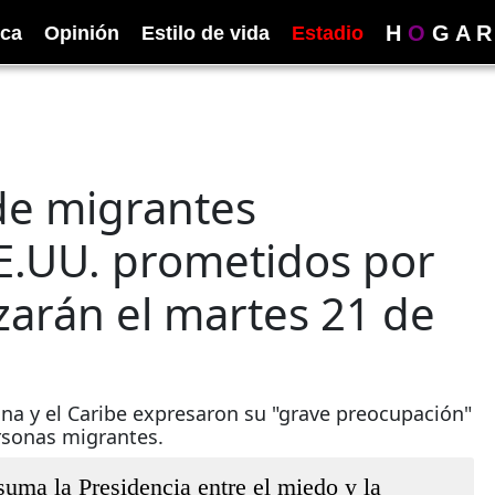
H
O
G
A
R
ica
Opinión
Estilo de vida
Estadio
de migrantes
.UU. prometidos por
rán el martes 21 de
ina y el Caribe expresaron su "grave preocupación"
rsonas migrantes.
ma la Presidencia entre el miedo y la