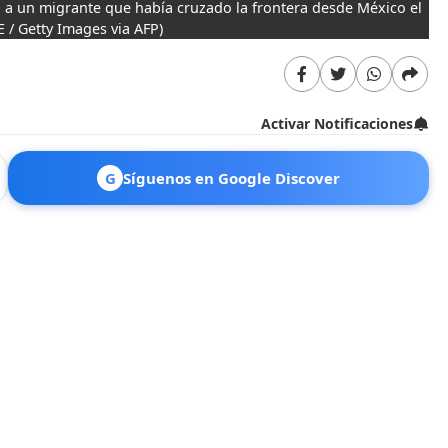
n a un migrante que había cruzado la frontera desde México el
/ Getty Images via AFP)
Activar Notificaciones
G
Síguenos en Google Discover