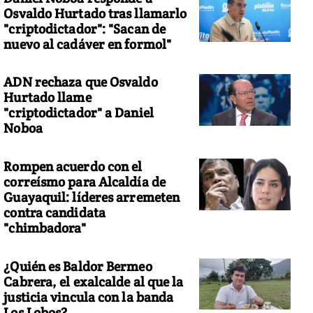
Osvaldo Hurtado tras llamarlo
"criptodictador": "Sacan de
nuevo al cadáver en formol"
ADN rechaza que Osvaldo
Hurtado llame
"criptodictador" a Daniel
Noboa
Rompen acuerdo con el
correísmo para Alcaldía de
Guayaquil: líderes arremeten
contra candidata
"chimbadora"
¿Quién es Baldor Bermeo
Cabrera, el exalcalde al que la
justicia vincula con la banda
Los Lobos?