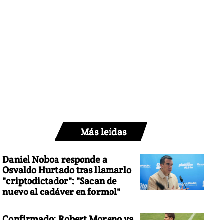
Más leídas
Daniel Noboa responde a
Osvaldo Hurtado tras llamarlo
"criptodictador": "Sacan de
nuevo al cadáver en formol"
Confirmado: Robert Moreno ya