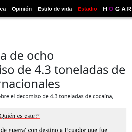
H
O
G
A
R
ica
Opinión
Estilo de vida
Estadio
ra de ocho
so de 4.3 toneladas de
rnacionales
obre el decomiso de 4.3 toneladas de cocaína,
Quién es este?’
de guerra' con destino a Ecuador que fue