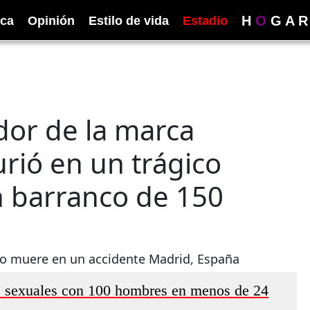
H
O
G
A
R
ica
Opinión
Estilo de vida
Estadio
dor de la marca
rió en un trágico
n barranco de 150
go muere en un accidente Madrid, España
nes sexuales con 100 hombres en menos de 24