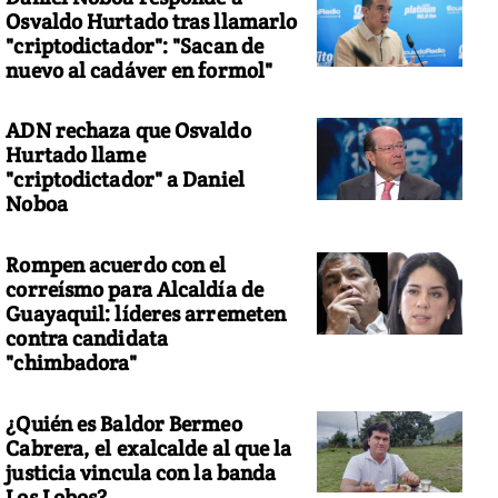
Osvaldo Hurtado tras llamarlo
"criptodictador": "Sacan de
nuevo al cadáver en formol"
ADN rechaza que Osvaldo
Hurtado llame
"criptodictador" a Daniel
Noboa
Rompen acuerdo con el
correísmo para Alcaldía de
Guayaquil: líderes arremeten
contra candidata
"chimbadora"
¿Quién es Baldor Bermeo
Cabrera, el exalcalde al que la
justicia vincula con la banda
Los Lobos?