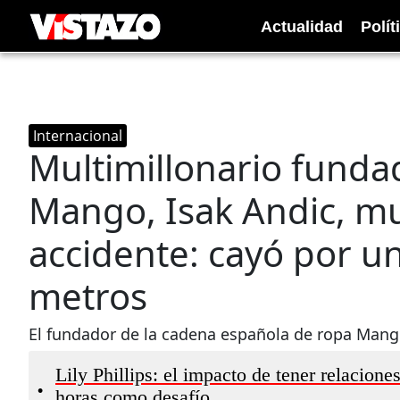
Actualidad
Polít
Internacional
Multimillonario funda
Mango, Isak Andic, mu
accidente: cayó por u
metros
El fundador de la cadena española de ropa Man
Lily Phillips: el impacto de tener relacio
•
horas como desafío