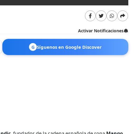
Activar Notificaciones
G
Síguenos en Google Discover
Andic
, fundador de la cadena española de ropa
Mango
,