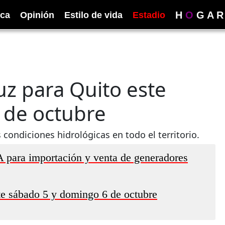
H
O
G
A
R
ica
Opinión
Estilo de vida
Estadio
uz para Quito este
 de octubre
 condiciones hidrológicas en todo el territorio.
A para importación y venta de generadores
ste sábado 5 y domingo 6 de octubre