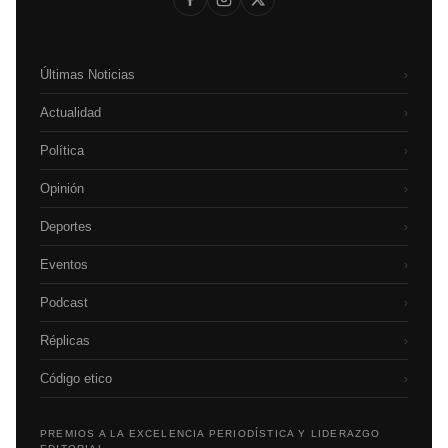
Últimas Noticias
›
Actualidad
›
Política
›
Opinión
›
Deportes
›
Eventos
›
Podcast
›
Réplicas
›
Código etico
›
PREMIOS A LA EXCELENCIA PERIODÍSTICA Y LIDERAZGO