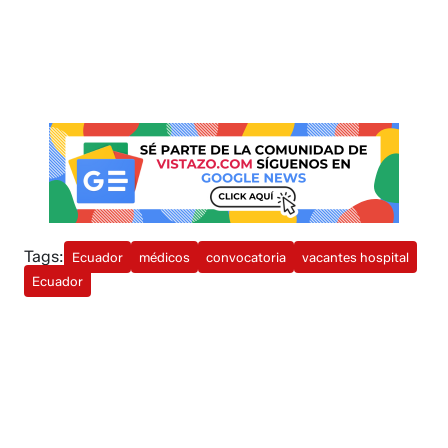
Tags:
Ecuador
médicos
convocatoria
vacantes hospital
Ecuador