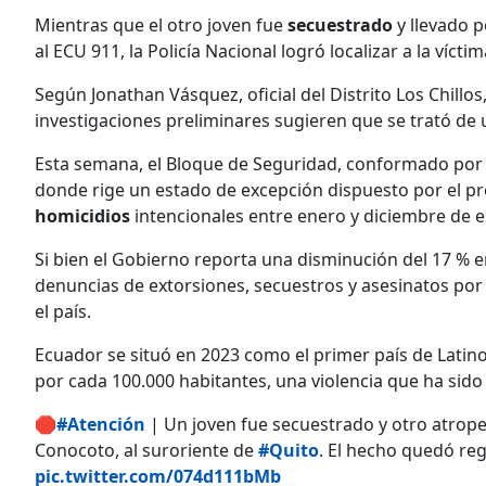
Mientras que el otro joven fue
secuestrado
y llevado p
al ECU 911, la Policía Nacional logró localizar a la víc
Según Jonathan Vásquez, oficial del Distrito Los Chillos
investigaciones preliminares sugieren que se trató de
Esta semana, el Bloque de Seguridad, conformado por las
donde rige un estado de excepción dispuesto por el p
homicidios
intencionales entre enero y diciembre de 
Si bien el Gobierno reporta una disminución del 17 % e
denuncias de extorsiones, secuestros y asesinatos por
el país.
Ecuador se situó en 2023 como el primer país de Latino
por cada 100.000 habitantes, una violencia que ha sido 
🛑
#Atención
| Un joven fue secuestrado y otro atropell
Conocoto, al suroriente de
#Quito
. El hecho quedó reg
pic.twitter.com/074d111bMb