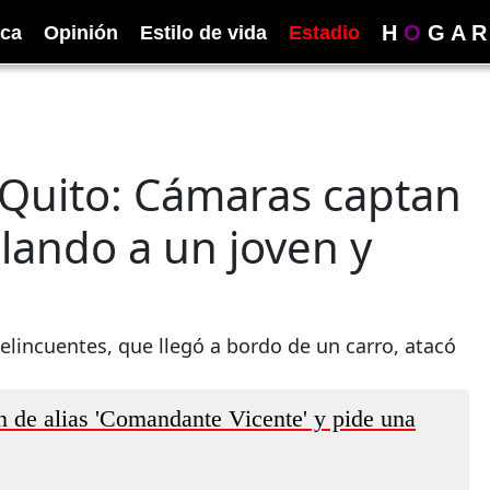
H
O
G
A
R
ica
Opinión
Estilo de vida
Estadio
 Quito: Cámaras captan
lando a un joven y
lincuentes, que llegó a bordo de un carro, atacó
n de alias 'Comandante Vicente' y pide una