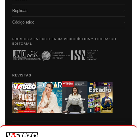
Réplicas
›
Código etico
›
PREMIOS A LA EXCELENCIA PERIODÍSTICA Y LIDERAZGO
EDITORIAL
REVISTAS
Prohibida la reproducción total, parcial y traducción a cualquier idioma, sin
autorización escrita de su titular, de todos los contenidos de Vistazo.com.