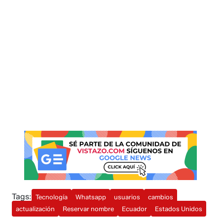
Tags:
Tecnología
Whatsapp
usuarios
cambios
actualización
Reservar nombre
Ecuador
Estados Unidos