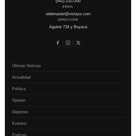
(042) 2327200
EMAIL
webmaster@vistazo.com
DIRECCIÓN
Aguirre 734 y Boyacá
Últimas Noticias
›
Actualidad
›
Política
›
Opinión
›
Deportes
›
Eventos
›
Podcast
›