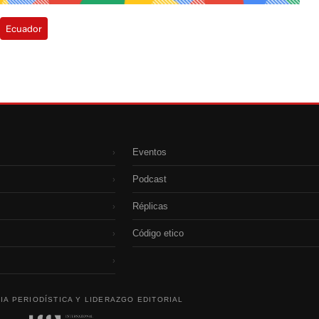
Ecuador
Eventos
›
Podcast
›
Réplicas
›
Código etico
›
›
IA PERIODÍSTICA Y LIDERAZGO EDITORIAL