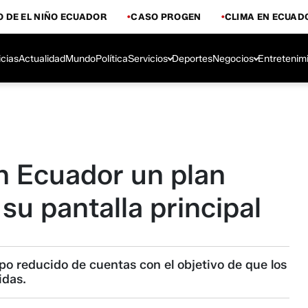
 DE EL NIÑO ECUADOR
CASO PROGEN
CLIMA EN ECUAD
icias
Actualidad
Mundo
Política
Servicios
Deportes
Negocios
Entretenim
 Ecuador un plan
 su pantalla principal
po reducido de cuentas con el objetivo de que los
idas.