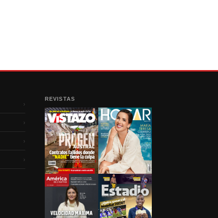
REVISTAS
›
›
›
›