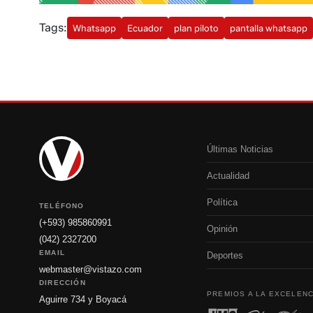
Tags:
Whatsapp
Ecuador
plan piloto
pantalla whatsapp
Últimas Noticias
Actualidad
Política
TELÉFONO
(+593) 985860991
Opinión
(042) 2327200
EMAIL
Deportes
webmaster@vistazo.com
DIRECCIÓN
PREMIOS A LA EXCELENC
Aguirre 734 y Boyacá