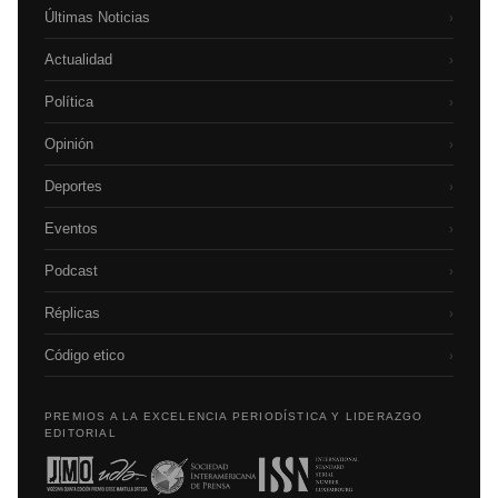
Últimas Noticias
›
Actualidad
›
Política
›
Opinión
›
Deportes
›
Eventos
›
Podcast
›
Réplicas
›
Código etico
›
PREMIOS A LA EXCELENCIA PERIODÍSTICA Y LIDERAZGO
EDITORIAL