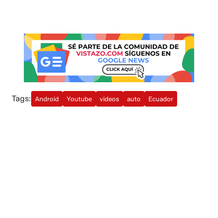
Tags:
Android
Youtube
videos
auto
Ecuador