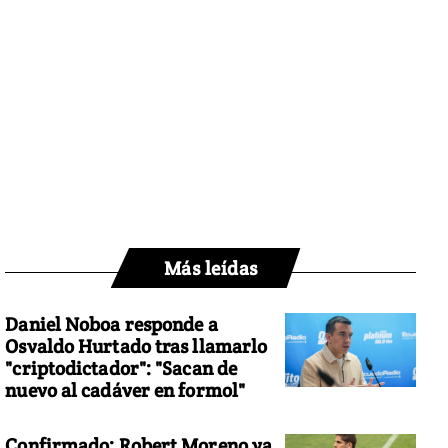
Más leídas
Daniel Noboa responde a
Osvaldo Hurtado tras llamarlo
"criptodictador": "Sacan de
nuevo al cadáver en formol"
Confirmado: Robert Moreno ya