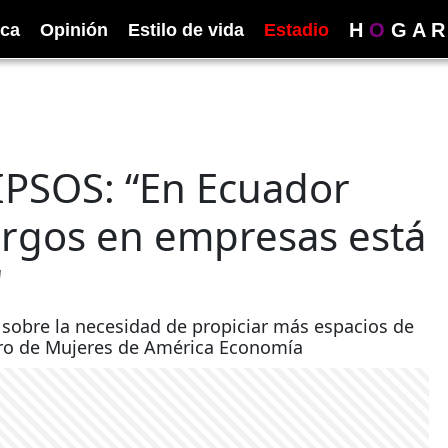
H
O
G
A
R
ica
Opinión
Estilo de vida
Estadio
 IPSOS: “En Ecuador
cargos en empresas está
"
ó sobre la necesidad de propiciar más espacios de
oro de Mujeres de América Economía