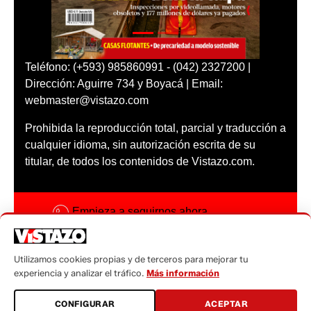
Teléfono: (+593) 985860991 - (042) 2327200 |
Dirección: Aguirre 734 y Boyacá | Email:
webmaster@vistazo.com
Prohibida la reproducción total, parcial y traducción a
cualquier idioma, sin autorización escrita de su
titular, de todos los contenidos de Vistazo.com.
Empieza a seguirnos ahora
Activar notificaciones
Utilizamos cookies propias y de terceros para mejorar tu
Código ética
experiencia y analizar el tráfico.
Más información
Sugerencias a:
CONFIGURAR
ACEPTAR
sugerencias@vistazo.com