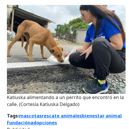
Katiuska alimentando a un perrito que encontró en la
calle.
(Cortesía Katiuska Delgado)
Tags:
mascotas
rescate animales
bienestar animal
Fundación
adopciones