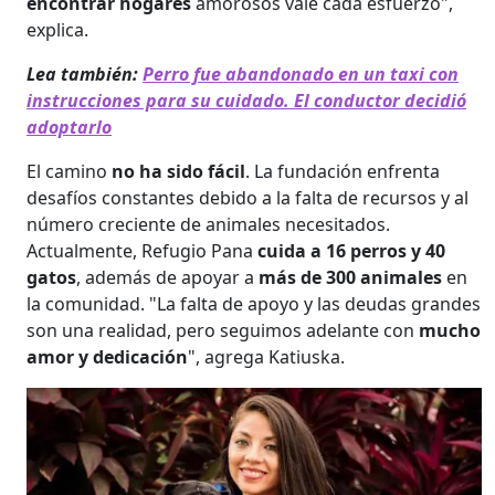
encontrar hogares
amorosos vale cada esfuerzo",
explica.
Lea también:
Perro fue abandonado en un taxi con
instrucciones para su cuidado. El conductor decidió
adoptarlo
El camino
no ha sido fácil
. La fundación enfrenta
desafíos constantes debido a la falta de recursos y al
número creciente de animales necesitados.
Actualmente, Refugio Pana
cuida a 16 perros y 40
gatos
, además de apoyar a
más de 300 animales
en
la comunidad. "La falta de apoyo y las deudas grandes
son una realidad, pero seguimos adelante con
mucho
amor y dedicación
", agrega Katiuska.