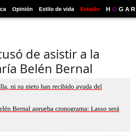
H
O
G
A
R
ica
Opinión
Estilo de vida
Estadio
usó de asistir a la
ría Belén Bernal
la, ni su nieto han recibido ayuda del
elén Bernal aprueba cronograma: Lasso será