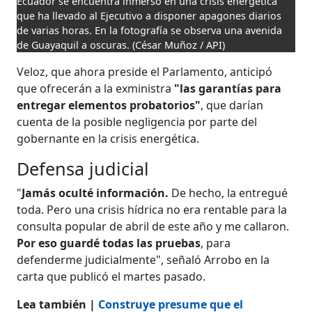
Ecuador se encuentra inmerso en una crisis energética
que ha llevado al Ejecutivo a disponer apagones diarios
de varias horas. En la fotografía se observa una avenida
de Guayaquil a oscuras.
(César Muñoz / API)
Veloz, que ahora preside el Parlamento, anticipó
que ofrecerán a la exministra
"las garantías para
entregar elementos probatorios"
, que darían
cuenta de la posible negligencia por parte del
gobernante en la crisis energética.
Defensa judicial
"
Jamás oculté información.
De hecho, la entregué
toda. Pero una crisis hídrica no era rentable para la
consulta popular de abril de este año y me callaron.
Por eso guardé todas las pruebas
, para
defenderme judicialmente", señaló Arrobo en la
carta que publicó el martes pasado.
Lea también |
Construye presume que el