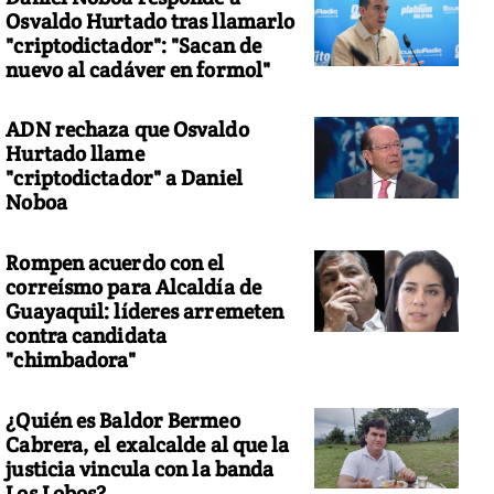
Osvaldo Hurtado tras llamarlo
"criptodictador": "Sacan de
nuevo al cadáver en formol"
ADN rechaza que Osvaldo
Hurtado llame
"criptodictador" a Daniel
Noboa
Rompen acuerdo con el
correísmo para Alcaldía de
Guayaquil: líderes arremeten
contra candidata
"chimbadora"
¿Quién es Baldor Bermeo
Cabrera, el exalcalde al que la
justicia vincula con la banda
Los Lobos?