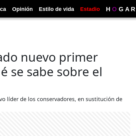
H
O
G
A
R
ica
Opinión
Estilo de vida
Estadio
nado nuevo primer
ué se sabe sobre el
o líder de los conservadores, en sustitución de