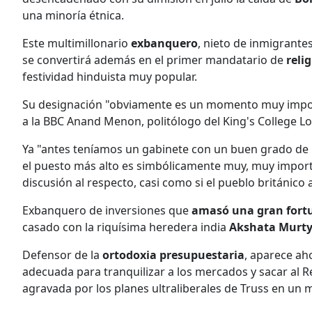
una minoría étnica.
Este multimillonario
exbanquero
, nieto de inmigrantes
se convertirá además en el primer mandatario de
reli
festividad hinduista muy popular.
Su designación "obviamente es un momento muy importa
a la BBC Anand Menon, politólogo del King's College L
Ya "antes teníamos un gabinete con un buen grado de r
el puesto más alto es simbólicamente muy, muy import
discusión al respecto, casi como si el pueblo británico
Exbanquero de inversiones que
amasó una gran fortur
casado con la riquísima heredera india
Akshata Murt
Defensor de la
ortodoxia presupuestaria
, aparece a
adecuada para tranquilizar a los mercados y sacar al Rei
agravada por los planes ultraliberales de Truss en un 