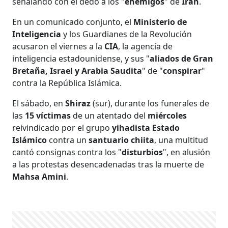
señalando con el dedo a los "
enemigos
" de
Irán
.
En un comunicado conjunto, el
Ministerio de
Inteligencia
y los Guardianes de la Revolución
acusaron el viernes a la
CIA
, la agencia de
inteligencia estadounidense, y sus "
aliados de Gran
Bretaña, Israel y Arabia Saudita
" de "
conspirar
"
contra la República Islámica.
El sábado, en
Shiraz
(sur), durante los funerales de
las
15 víctimas
de un atentado del
miércoles
reivindicado por el grupo
yihadista
Estado
Islámico
contra un
santuario chiita
, una multitud
cantó consignas contra los "
disturbios
", en alusión
a las protestas desencadenadas tras la muerte de
Mahsa Amini
.