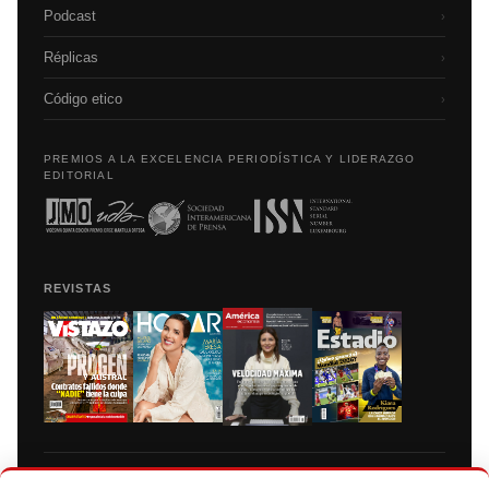
Podcast
›
Réplicas
›
Código etico
›
PREMIOS A LA EXCELENCIA PERIODÍSTICA Y LIDERAZGO
EDITORIAL
REVISTAS
Prohibida la reproducción total, parcial y traducción a cualquier idioma, sin