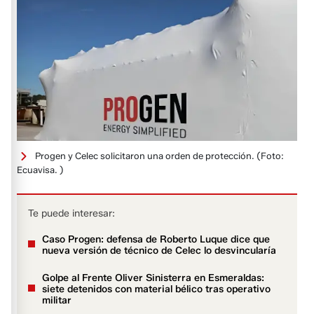
Progen y Celec solicitaron una orden de protección.
(Foto:
Ecuavisa. )
Te puede interesar:
Caso Progen: defensa de Roberto Luque dice que
nueva versión de técnico de Celec lo desvincularía
Golpe al Frente Oliver Sinisterra en Esmeraldas:
siete detenidos con material bélico tras operativo
militar