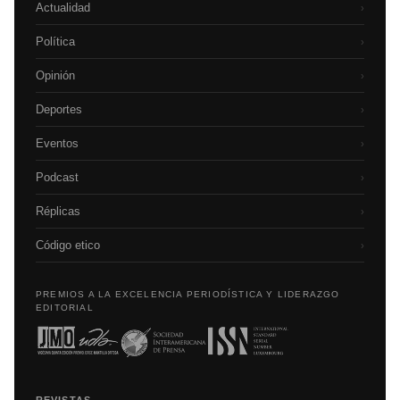
Actualidad
›
Política
›
Opinión
›
Deportes
›
Eventos
›
Podcast
›
Réplicas
›
Código etico
›
PREMIOS A LA EXCELENCIA PERIODÍSTICA Y LIDERAZGO
EDITORIAL