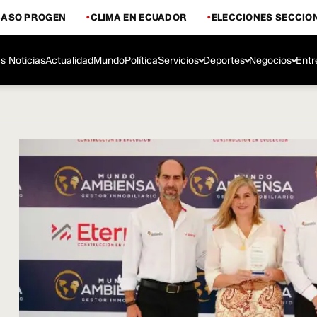
CASO PROGEN
CLIMA EN ECUADOR
ELECCIONES SECCIO
s Noticias
Actualidad
Mundo
Política
Servicios
Deportes
Negocios
Entr