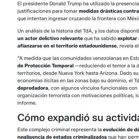
El presidente Donald Trump ha utilizado la presenci
justificaciones para tomar
medidas drásticas contra 
que intentan ingresar cruzando la frontera con Méxi
Un análisis de la historia del TdA, y los datos dispo
un actor delictivo relevante
que ha sabido
explotar
afianzarse en el territorio estadounidense
, revela e
“A medida que las comunidades venezolanas en Estad
de Protección Temporal
—reduciendo el temor a la d
territorios, desde Nueva York hasta Arizona. Dado su 
economías ilícitas en las zonas bajo su dominio, el 
depredadora
, con algunos vínculos funcionales co
organización terrorista con motivaciones políticas, i
informe.
Cómo expandió su activid
Este complejo criminal representa la
evolución de d
negligencia de estados criminalizados
que han permi