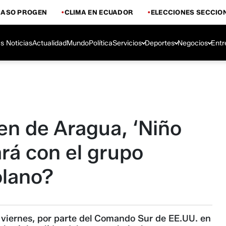
CASO PROGEN
CLIMA EN ECUADOR
ELECCIONES SECCIO
s Noticias
Actualidad
Mundo
Política
Servicios
Deportes
Negocios
Entr
ren de Aragua, ‘Niño
rá con el grupo
olano?
 viernes, por parte del Comando Sur de EE.UU. en