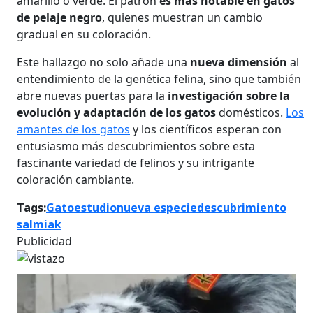
amarillo o verde. El patrón
es más notable en gatos
de pelaje negro
, quienes muestran un cambio
gradual en su coloración.
Este hallazgo no solo añade una
nueva dimensión
al
entendimiento de la genética felina, sino que también
abre nuevas puertas para la
investigación sobre la
evolución y adaptación de los gatos
domésticos.
Los
amantes de los gatos
y los científicos esperan con
entusiasmo más descubrimientos sobre esta
fascinante variedad de felinos y su intrigante
coloración cambiante.
Tags:
Gato
estudio
nueva especie
descubrimiento
salmiak
Publicidad