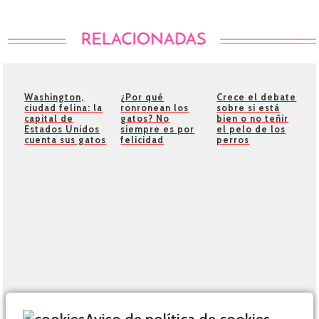
Washington,
¿Por qué
Crece el debate
ciudad felina: la
ronronean los
sobre si está
capital de
gatos? No
bien o no teñir
Estados Unidos
siempre es por
el pelo de los
cuenta sus gatos
felicidad
perros