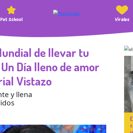
Pet School
Virales
undial de llevar tu
 Un Día lleno de amor
rial Vistazo
te y llena
idos
E
c
u