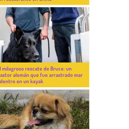
l milagroso rescate de Bruce: un
astor alemán que fue arrastrado mar
dentro en un kayak