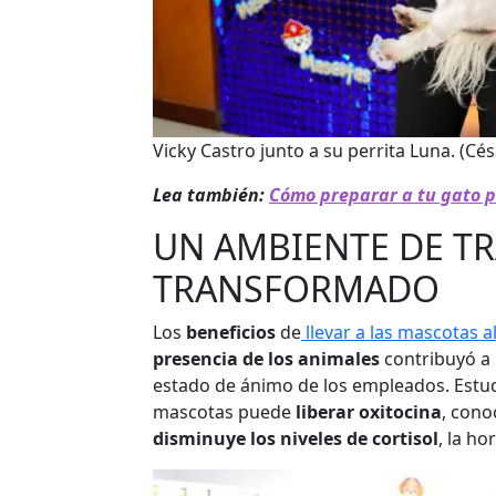
Vicky Castro junto a su perrita Luna.
(Cés
Lea también:
Cómo preparar a tu gato 
UN AMBIENTE DE T
TRANSFORMADO
Los
beneficios
de
llevar a las mascotas a
presencia de los animales
contribuyó a
estado de ánimo de los empleados. Estu
mascotas puede
liberar oxitocina
, cono
disminuye los niveles de cortisol
, la ho