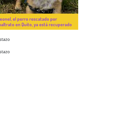
eonel, el perro rescatado por
altrato en Quito, ya está recuperado