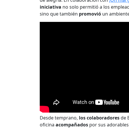
de alegría. En colaboración con
¡Oh mai g
iniciativa
no solo permitió a los emplea
sino que también
promovió
un ambiente
Desde temprano,
los colaboradores
de E
oficina
acompañados
por sus adorable