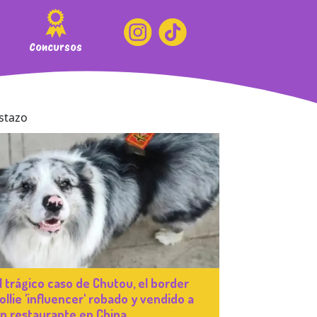
Concursos
l trágico caso de Chutou, el border
ollie 'influencer' robado y vendido a
n restaurante en China