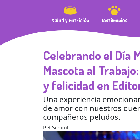
Salud y nutrición
Testimonios
Celebrando el Día M
Mascota al Trabajo:
y felicidad en Edito
Una experiencia emocionan
de amor con nuestros quer
compañeros peludos.
Pet School