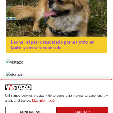
Leonel, el perro rescatado por maltrato en
Quito, ya está recuperado
Utilizamos cookies propias y de terceros para mejorar tu experiencia y
analizar el tráfico.
Más información
© Mascotas - Un producto de Vistazo
Todos los derechos reservados 2024
CONFIGURAR
ACEPTAR