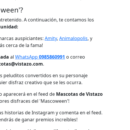
oween'?
entretenido. A continuación, te contamos los
tunidad:
marcas auspiciantes:
Amity
,
Animalopolis
, y
ás cerca de la fama!
zada
al
WhatsApp
0985860991
o correo
otas@vistazo.com
.
 peluditos convertidos en su personaje
ier disfraz creativo que se les ocurra.
to aparecerá en el feed de
Mascotas de Vistazo
jores disfraces del 'Mascoween'!
s historias de Instagram y comenta en el feed.
ndrás de ganar premios increíbles!