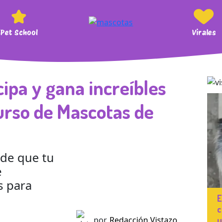
Pet School
Virales
cipa y gana increíbles
urso de Mascotas de
 de que tu
e
s para
E
c
u
por
Redacción Vistazo