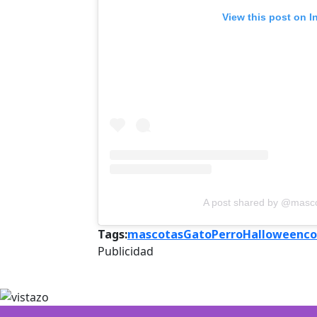
View this post on I
A post shared by @masco
Tags:
mascotas
Gato
Perro
Halloween
co
Publicidad