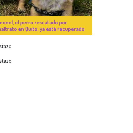
eonel, el perro rescatado por
altrato en Quito, ya está recuperado