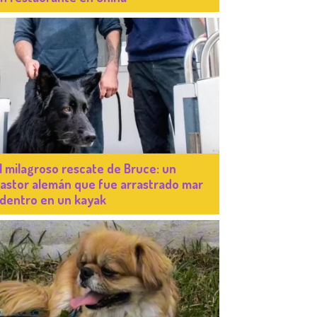
l milagroso rescate de Bruce: un
astor alemán que fue arrastrado mar
dentro en un kayak