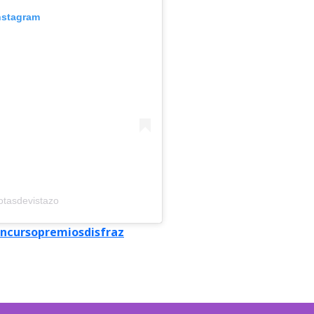
nstagram
tasdevistazo
ncurso
premios
disfraz