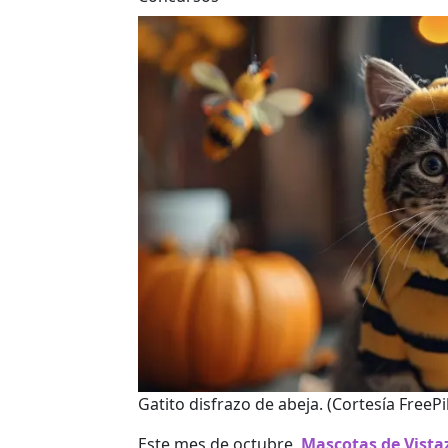
Gatito disfrazo de abeja.
(Cortesía FreePik
Este mes de octubre,
Mascotas de Vista