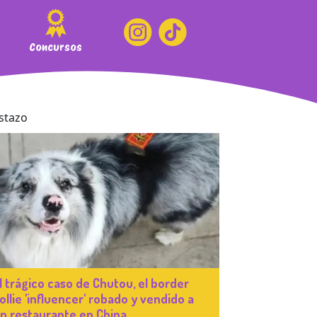
Concursos
l trágico caso de Chutou, el border
ollie 'influencer' robado y vendido a
n restaurante en China