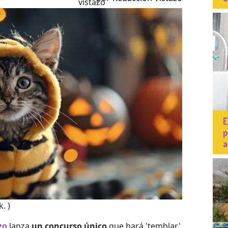
E
p
a
. )
zo
lanza
un concurso único
que hará 'temblar'