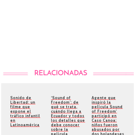
Sonido de
‘Sound of
Agente que
Libertad: un
Freedom’: de
inspiró la
filme que
qué se trata,
película Sound
expone el
cuándo llega a
of Freedom'
tráfico infantil
Ecuador y todos
participó en
en
los detalles que
Caso Canoa:
Latinoamérica
debe conocer
niños fueron
sobre la
abusados por
película
dos holandeses