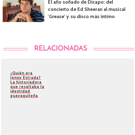
El año soñado de Dicapo: del
concierto de Ed Sheeran al musical
'Grease' y su disco más íntimo
¿Quién era
Jenny Estrada?
La historiadora
que resaltaba la
identidad
guayaquileña