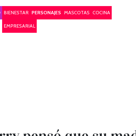
O
BIENESTAR
PERSONAJES
MASCOTAS
COCINA
EMPRESARIAL
rry pensó que su mad