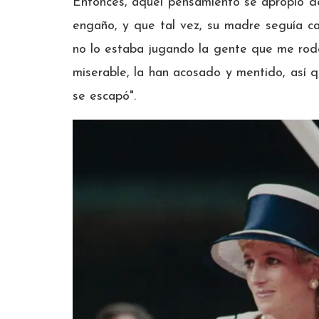
Entonces, aquel pensamiento se apropió de
engaño, y que tal vez, su madre seguía ca
no lo estaba jugando la gente que me rode
miserable, la han acosado y mentido, así q
se escapó".