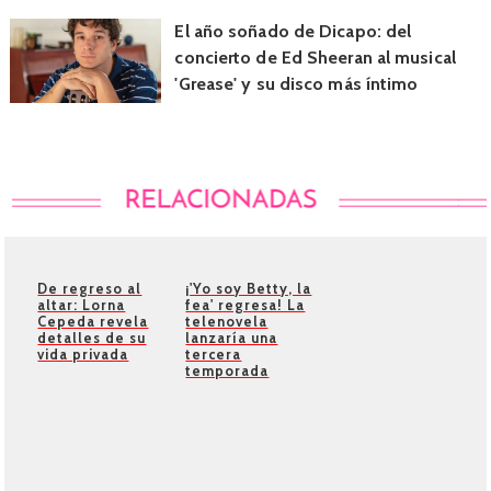
El año soñado de Dicapo: del
concierto de Ed Sheeran al musical
'Grease' y su disco más íntimo
De regreso al
¡'Yo soy Betty, la
altar: Lorna
fea' regresa! La
Cepeda revela
telenovela
detalles de su
lanzaría una
vida privada
tercera
temporada