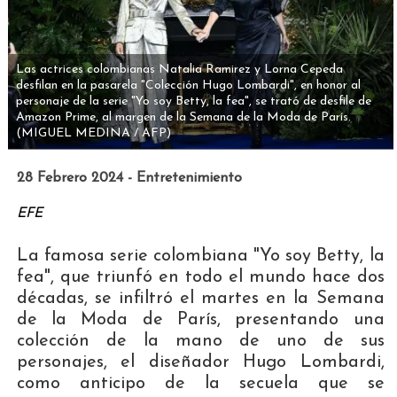
Las actrices colombianas Natalia Ramirez y Lorna Cepeda
desfilan en la pasarela "Colección Hugo Lombardi", en honor al
personaje de la serie "Yo soy Betty, la fea", se trató de desfile de
Amazon Prime, al margen de la Semana de la Moda de París.
(MIGUEL MEDINA / AFP)
28 Febrero 2024 - Entretenimiento
EFE
La famosa serie colombiana "Yo soy Betty, la
fea", que triunfó en todo el mundo hace dos
décadas, se infiltró el martes en la Semana
de la Moda de París, presentando una
colección de la mano de uno de sus
personajes, el diseñador Hugo Lombardi,
como anticipo de la secuela que se