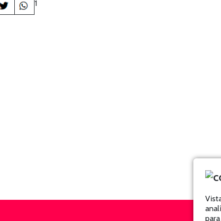
1
Vist
anal
para