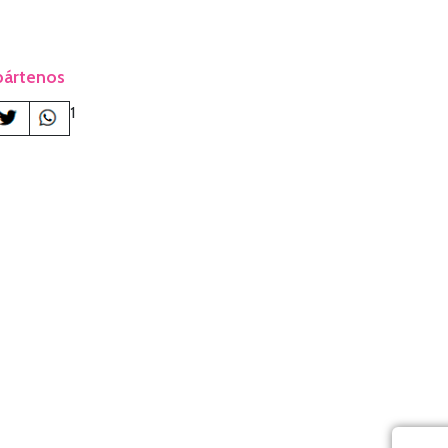
ártenos
1