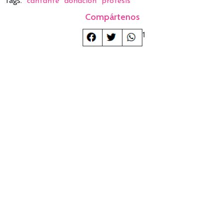
Tags:
cantante
donación
prótesis
Compártenos
1