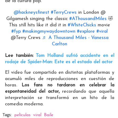
de la cultura pop.
@hackneysfinest
#TerryCrews
in London @
Gilgamesh singing the classic
#AThousandMiles
🤣
This still hits like it did it in
#WhiteChicks
movie
#fyp
#makingmywaydowntown
#explore
#viral
@Terry Crews
♬ A Thousand Miles - Vanessa
Carlton
Lee también:
Tom Holland sufrió accidente en el
rodaje de Spider-Man: Este es el estado del actor
El video fue compartido en distintas plataformas y
acumuló miles de reproducciones en cuestión de
horas.
Los fans no tardaron en celebrar la
espontaneidad del actor,
recordando que aquella
interpretación se transformó en un hito de la
comedia moderna.
Tags:
películas
viral
Baile