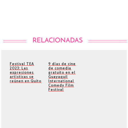
Festival TEA
9 días de cine
2023: Las
de comedia
expresiones
gratuito en el
artísticas se
Guayaquil
reúnen en Quito
International
Comedy Film
Festival