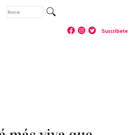
Suscríbete
á más viva que