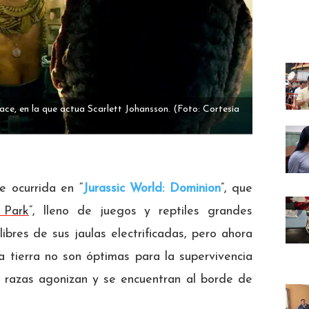
ace, en la que actua Scarlett Johansson.
(Foto: Cortesía
e ocurrida en “
Jurassic World: Dominion
”, que
c Park
”, lleno de juegos y reptiles grandes
bres de sus jaulas electrificadas, pero ahora
la tierra no son óptimas para la supervivencia
s razas agonizan y se encuentran al borde de