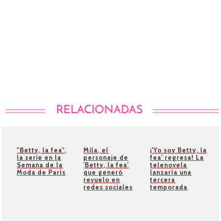
"Betty, la fea",
Mila, el
¡'Yo soy Betty, la
la serie en la
personaje de
fea' regresa! La
Semana de la
'Betty, la fea'
telenovela
Moda de París
que generó
lanzaría una
revuelo en
tercera
redes sociales
temporada