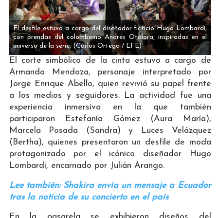
El desfile estuvo a cargo del diseñador ficticio Hugo Lombardi,
con prendas del colombiano Andrés Otálora, inspiradas en el
universo de la serie.
(Carlos Ortega / EFE)
El corte simbólico de la cinta estuvo a cargo de
Armando Mendoza, personaje interpretado por
Jorge Enrique Abello, quien revivió su papel frente
a los medios y seguidores. La actividad fue una
experiencia inmersiva en la que también
participaron Estefanía Gómez (Aura María),
Marcela Posada (Sandra) y Luces Velázquez
(Bertha), quienes presentaron un desfile de moda
protagonizado por el icónico diseñador Hugo
Lombardi, encarnado por Julián Arango.
Lee también: Shakira envía un mensaje a Ecuador
tras la noticia de su concierto en el país
En la pasarela se exhibieron diseños del