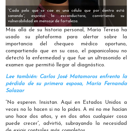
“Cada pelo que se cae es una célula que por dentro está
sanando”, expresó la exconductora, convirtiendo su
vulnerabilidad en mensaje de fortaleza.
Más allá de su historia personal, María Teresa ha
usado su plataforma para alertar sobre la
importancia del chequeo médico oportuno,
compartiendo que en su caso, el papanicolaou no
detectó la enfermedad y que fue un ultrasonido el
examen que permitió llegar al diagnóstico.
Lee también: Carlos José Matamoros enfrenta la
pérdida de su primera esposa, María Fernanda
Salazar
“No esperen. Insistan. Aquí en Estados Unidos a
veces no lo hacen si no lo pides. A mí no me hacían
uno hace dos años, y en dos años cualquier cosa
puede crecer”, advirtió, subrayando la necesidad
de exigir controles más completos.