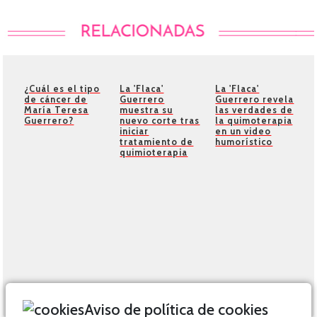
¿Cuál es el tipo
La 'Flaca'
La 'Flaca'
de cáncer de
Guerrero
Guerrero revela
María Teresa
muestra su
las verdades de
Guerrero?
nuevo corte tras
la quimoterapia
iniciar
en un video
tratamiento de
humorístico
quimioterapia
Aviso de política de cookies