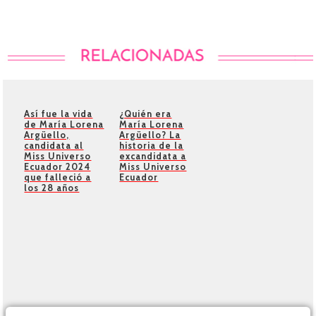
Así fue la vida
¿Quién era
de María Lorena
María Lorena
Argüello,
Argüello? La
candidata al
historia de la
Miss Universo
excandidata a
Ecuador 2024
Miss Universo
que falleció a
Ecuador
los 28 años