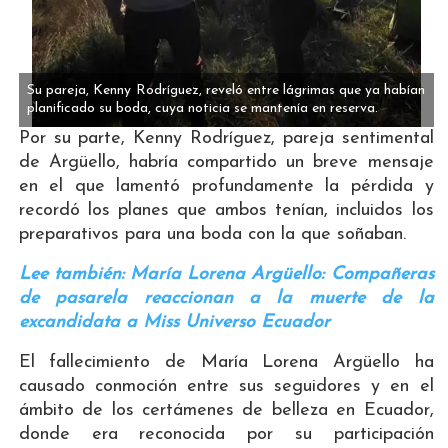
Su pareja, Kenny Rodríguez, reveló entre lágrimas que ya habían
planificado su boda, cuya noticia se mantenía en reserva.
Por su parte, Kenny Rodríguez, pareja sentimental
de Argüello, habría compartido un breve mensaje
en el que lamentó profundamente la pérdida y
recordó los planes que ambos tenían, incluidos los
preparativos para una boda con la que soñaban.
Lee también: María Lorena Argüello: Compañeras
de pasarela reaccionan a la muerte de la
excandidata a Miss Universo Ecuador
El fallecimiento de María Lorena Argüello ha
causado conmoción entre sus seguidores y en el
ámbito de los certámenes de belleza en Ecuador,
donde era reconocida por su participación