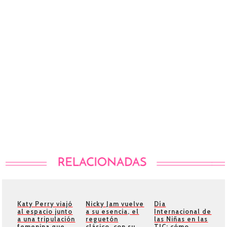
Katy Perry viajó
Nicky Jam vuelve
Día
al espacio junto
a su esencia, el
Internacional de
a una tripulación
reguetón
las Niñas en las
femenina que
clásico, con su
TIC: cómo