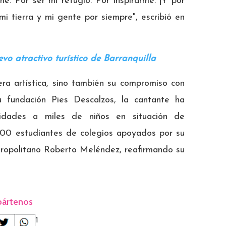
e. Por ser mi refugio. Por inspirarme. ¡Y por
i tierra y mi gente por siempre", escribió en
evo atractivo turístico de Barranquilla
era artística, sino también su compromiso con
u fundación Pies Descalzos, la cantante ha
nidades a miles de niños en situación de
,000 estudiantes de colegios apoyados por su
tropolitano Roberto Meléndez, reafirmando su
ártenos
1