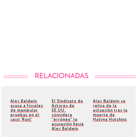
Alec Baldwin
El Sindicato de
Alec Baldwin se
acusa a fiscales
Actores de
retira de la
de manipular
EE.UU.
actuación tras la
pruebas en el
considera
muerte de
caso 'Rust'
"errónea" la
Halyna Hutchins
acusación hacia
Alec Baldwin