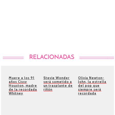
Muere a los 91
Stevie Wonder
Olivia Newton-
años Cissy
será sometido a
John, la estrella
Houston, madre
un trasplante de
del pop que
de la recordada
riñón
siempre será
Whitney
recordada