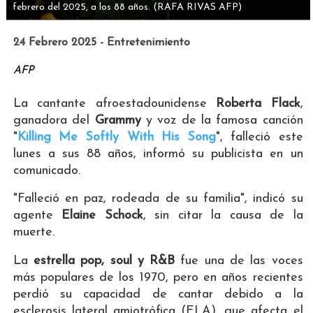
febrero del 2025, a los 88 años.
(RAFA RIVAS AFP)
24 Febrero 2025 - Entretenimiento
AFP
La cantante afroestadounidense
Roberta Flack
,
ganadora del
Grammy
y voz de la famosa canción
"
Killing Me Softly With His Song
", falleció este
lunes a sus 88 años, informó su publicista en un
comunicado.
"Falleció en paz, rodeada de su familia", indicó su
agente
Elaine Schock
, sin citar la causa de la
muerte.
La
estrella pop, soul y R&B
fue una de las voces
más populares de los 1970, pero en años recientes
perdió su capacidad de cantar debido a la
esclerosis lateral amiotrófica (ELA), que afecta el