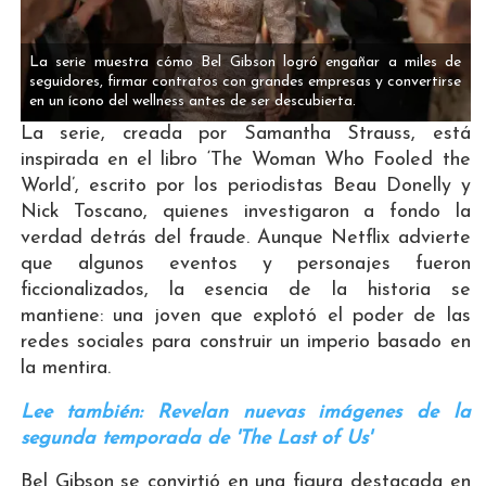
La serie muestra cómo Bel Gibson logró engañar a miles de
seguidores, firmar contratos con grandes empresas y convertirse
en un ícono del wellness antes de ser descubierta.
La serie, creada por Samantha Strauss, está
inspirada en el libro ‘The Woman Who Fooled the
World’, escrito por los periodistas Beau Donelly y
Nick Toscano, quienes investigaron a fondo la
verdad detrás del fraude. Aunque Netflix advierte
que algunos eventos y personajes fueron
ficcionalizados, la esencia de la historia se
mantiene: una joven que explotó el poder de las
redes sociales para construir un imperio basado en
la mentira.
Lee también: Revelan nuevas imágenes de la
segunda temporada de 'The Last of Us'
Bel Gibson se convirtió en una figura destacada en