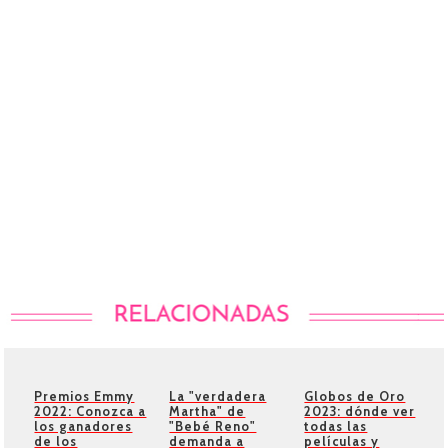
Premios Emmy
La "verdadera
Globos de Oro
2022: Conozca a
Martha" de
2023: dónde ver
los ganadores
"Bebé Reno"
todas las
de los
demanda a
películas y