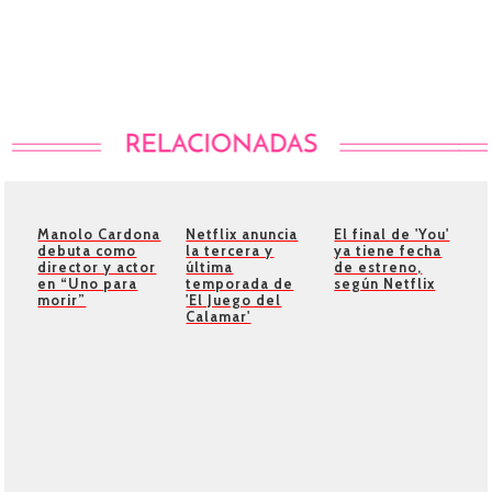
Manolo Cardona
Netflix anuncia
El final de 'You'
debuta como
la tercera y
ya tiene fecha
director y actor
última
de estreno,
en “Uno para
temporada de
según Netflix
morir”
'El Juego del
Calamar'