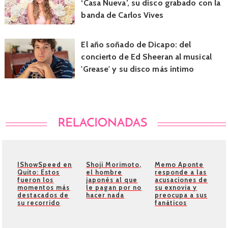
‘Casa Nueva’, su disco grabado con la
banda de Carlos Vives
El año soñado de Dicapo: del
concierto de Ed Sheeran al musical
'Grease' y su disco más íntimo
IShowSpeed en
Shoji Morimoto,
Memo Aponte
Quito: Estos
el hombre
responde a las
fueron los
japonés al que
acusaciones de
momentos más
le pagan por no
su exnovia y
destacados de
hacer nada
preocupa a sus
su recorrido
fanáticos