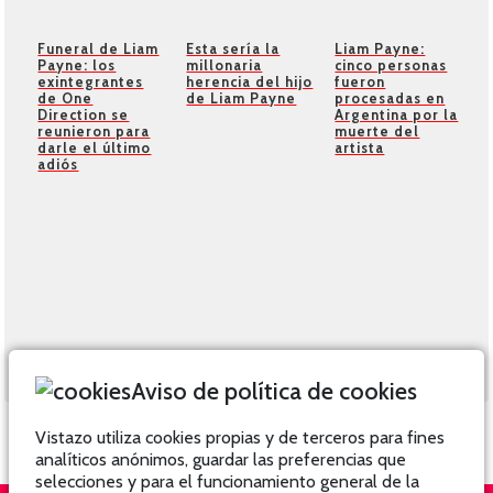
Funeral de Liam
Esta sería la
Liam Payne:
Payne: los
millonaria
cinco personas
exintegrantes
herencia del hijo
fueron
de One
de Liam Payne
procesadas en
Direction se
Argentina por la
reunieron para
muerte del
darle el último
artista
adiós
Aviso de política de cookies
Vistazo utiliza cookies propias y de terceros para fines
analíticos anónimos, guardar las preferencias que
selecciones y para el funcionamiento general de la